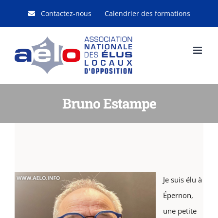
Passer
Contactez-nous
Calendrier des formations
au
contenu
Bruno Estampe
Je suis élu à
Épernon,
une petite