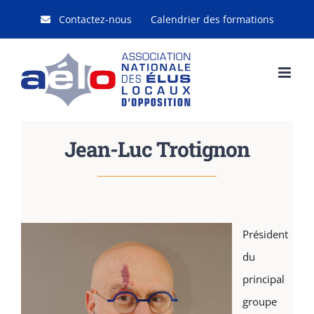
Passer
Contactez-nous
Calendrier des formations
au
contenu
Jean-Luc Trotignon
Président
du
principal
groupe