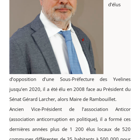
d’élus
d’opposition d’une Sous-Préfecture des Yvelines
jusqu’en 2020, il a été élu en 2008 face au Président du
Sénat Gérard Larcher, alors Maire de Rambouillet.
Ancien Vice-Président de l’association Anticor
(association anticorruption en politique), il a formé ces
dernières années plus de 1 200 élus locaux de 520
communes différentes de 35 habitants à 500 000 pour