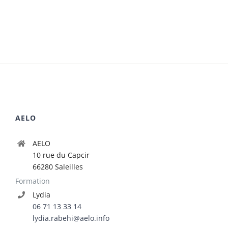
AELO
AELO
10 rue du Capcir
66280 Saleilles
Formation
Lydia
06 71 13 33 14
lydia.rabehi@aelo.info
Administratif
Céline
04 30 44 83 04
celine.bonvalot@aelo.info