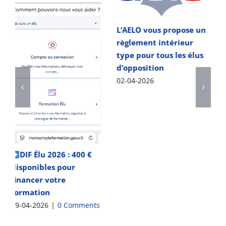
Municipales : comment
faire une fusion de
listes entre les 2 tours ?
Le devoir de réserve
02-03-2026
|
0 Comments
des employés de votre
Mairie pendant la
campagne électorale
20-01-2026