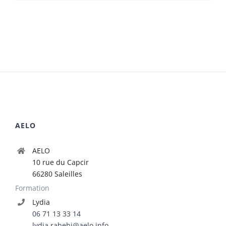
AELO
AELO
10 rue du Capcir
66280 Saleilles
Formation
Lydia
06 71 13 33 14
lydia.rabehi@aelo.info