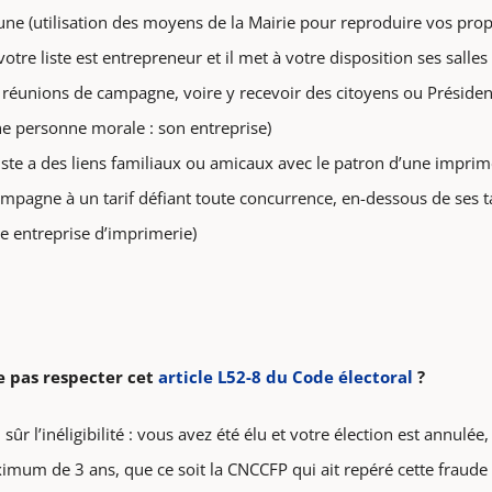
une (utilisation des moyens de la Mairie pour reproduire vos propo
tre liste est entrepreneur et il met à votre disposition ses salle
 réunions de campagne, voire y recevoir des citoyens ou Présidents
ne personne morale : son entreprise)
ste a des liens familiaux ou amicaux avec le patron d’une impri
agne à un tarif défiant toute concurrence, en-dessous de ses tar
e entreprise d’imprimerie)
ne pas respecter cet
article L52-8 du Code électoral
?
r l’inéligibilité : vous avez été élu et votre élection est annulée,
mum de 3 ans, que ce soit la CNCCFP qui ait repéré cette fraude