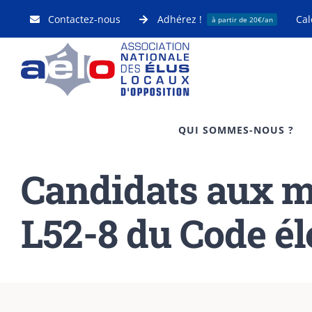
Passer
Contactez-nous
Adhérez !
Cal
à partir de 20€/an
au
contenu
QUI SOMMES-NOUS ?
Candidats aux mun
L52-8 du Code éle