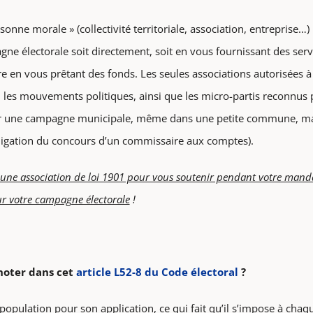
sonne morale » (collectivité territoriale, association, entreprise…) 
e électorale soit directement, soit en vous fournissant des serv
re en vous prêtant des fonds. Les seules associations autorisées
ou les mouvements politiques, ainsi que les micro-partis reconnus
ur une campagne municipale, même dans une petite commune, mai
ligation du concours d’un commissaire aux comptes).
z une association de loi 1901 pour vous soutenir pendant votre mandat
ur votre campagne électorale
!
noter dans cet
article L52-8 du Code électoral
?
de population pour son application, ce qui fait qu’il s’impose à c