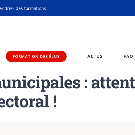
endrier des formations
ACTUS
FAQ
FORMATION DES ÉLUS
icipales : attenti
ctoral !