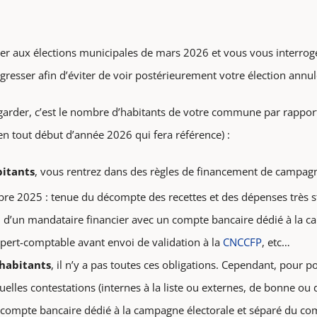
er aux élections municipales de mars 2026 et vous vous interrogez
sgresser afin d’éviter de voir postérieurement votre élection annul
garder, c’est le nombre d’habitants de votre commune par rapport
E en tout début d’année 2026 qui fera référence) :
bitants
, vous rentrez dans des règles de financement de campagn
e 2025 : tenue du décompte des recettes et des dépenses très stric
n d’un mandataire financier avec un compte bancaire dédié à la c
pert-comptable avant envoi de validation à la
CNCCFP
, etc…
 habitants
, il n’y a pas toutes ces obligations. Cependant, pour 
elles contestations (internes à la liste ou externes, de bonne ou d
 compte bancaire dédié à la campagne électorale et séparé du com