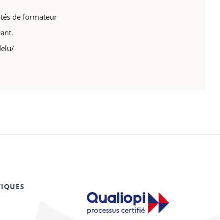
lités de formateur
ant.
delu/
TIQUES