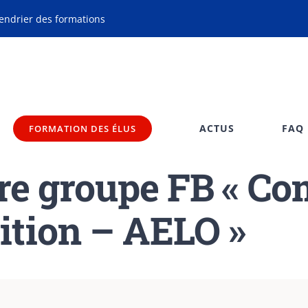
endrier des formations
ACTUS
FAQ
FORMATION DES ÉLUS
tre groupe FB « C
sition – AELO »