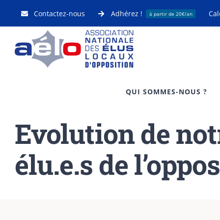
Passer
Contactez-nous
Adhérez !
Cal
à partir de 20€/an
au
contenu
QUI SOMMES-NOUS ?
Evolution de no
élu.e.s de l’oppo