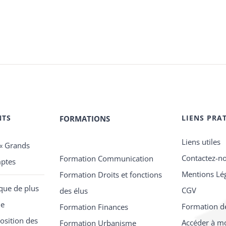
NTS
LIENS PRA
FORMATIONS
Liens utiles
 « Grands
Contactez-n
Formation Communication
mptes
Mentions Lé
Formation Droits et fonctions
que de plus
CGV
des élus
de
Formation d
Formation Finances
osition des
Accéder à m
Formation Urbanisme