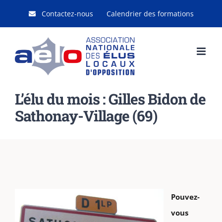
Passer
Contactez-nous
Calendrier des formations
au
contenu
L’élu du mois : Gilles Bidon de
Sathonay-Village (69)
Pouvez-
vous