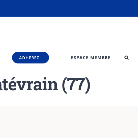
ESPACE MEMBRE
ADHEREZ !
ntévrain (77)