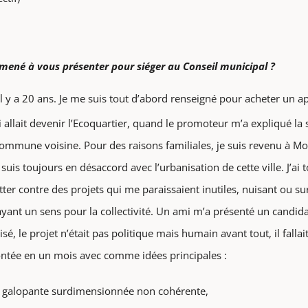
amené à vous présenter pour siéger au Conseil municipal ?
r il y a 20 ans. Je me suis tout d’abord renseigné pour acheter un
i allait devenir l’Ecoquartier, quand le promoteur m’a expliqué la s
commune voisine. Pour des raisons familiales, je suis revenu à Mo
 suis toujours en désaccord avec l’urbanisation de cette ville. J’ai 
lutter contre des projets qui me paraissaient inutiles, nuisant ou 
ayant un sens pour la collectivité. Un ami m’a présenté un candida
é, le projet n’était pas politique mais humain avant tout, il fallai
montée en un mois avec comme idées principales :
on galopante surdimensionnée non cohérente,