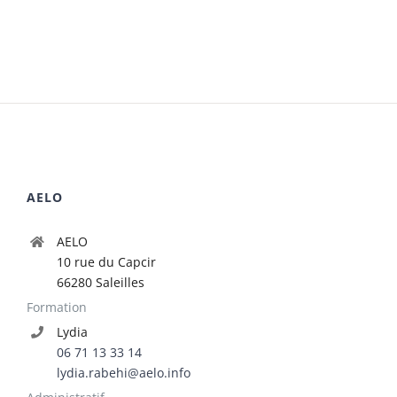
AELO
AELO
10 rue du Capcir
66280 Saleilles
Formation
Lydia
06 71 13 33 14
lydia.rabehi@aelo.info
Administratif
Céline
04 30 44 83 04
celine.bonvalot@aelo.info