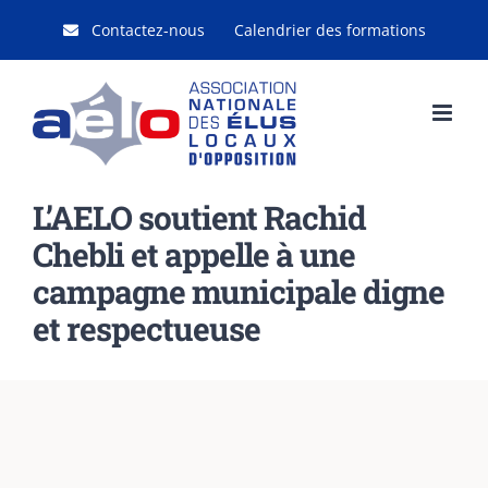
Passer
Contactez-nous
Calendrier des formations
au
contenu
L’AELO soutient Rachid
Chebli et appelle à une
campagne municipale digne
et respectueuse