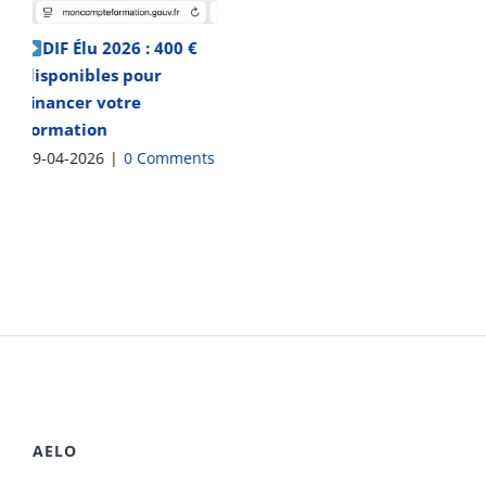
AELO
AELO
10 rue du Capcir
66280 Saleilles
Formation