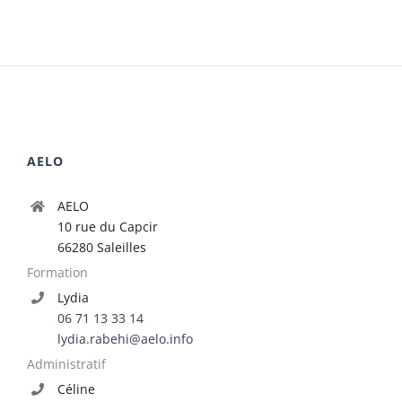
AELO
AELO
10 rue du Capcir
66280 Saleilles
Formation
Lydia
06 71 13 33 14
lydia.rabehi@aelo.info
Administratif
Céline
04 30 44 83 04
celine.bonvalot@aelo.info
ARTICLES RÉCENTS