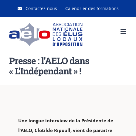
Passer
Contactez-nous
Calendrier des formations
au
contenu
Presse : l’AELO dans
« L’Indépendant » !
Une longue interview de la Présidente de
l’AELO, Clotilde Ripoull, vient de paraître